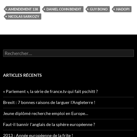
AMENDEMENT 138
DANIEL COHN BENDIT
GUY BONO
HADOPI
NICOLAS SARKOZY
Rechercher :
ARTICLES RÉCENTS
« Parlement », la série de france.tv qui fait pschitt ?
Brexit : 7 bonnes raisons de larguer l’Angleterre !
Jeune diplômé recherche emploi en Europe…
Faut-il bannir l'anglais de la sphère européenne ?
2013 : Année européenne de la frite !