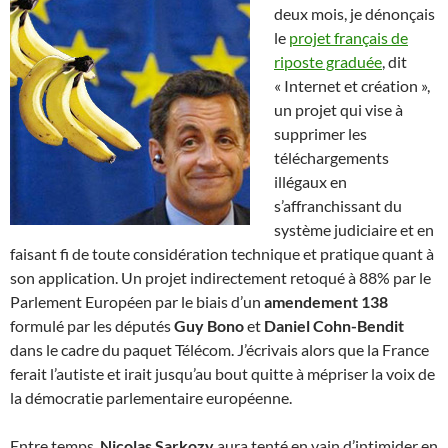
deux mois, je dénonçais
le
projet français de
riposte graduée
, dit
« Internet et création »,
un projet qui vise à
supprimer les
téléchargements
illégaux en
s’affranchissant du
système judiciaire et en
faisant fi de toute considération technique et pratique quant à
son application. Un projet indirectement retoqué à 88% par le
Parlement Européen par le biais d’un
amendement 138
formulé par les députés
Guy Bono
et
Daniel Cohn-Bendit
dans le cadre du paquet Télécom. J’écrivais alors que la France
ferait l’autiste et irait jusqu’au bout quitte à mépriser la voix de
la démocratie parlementaire européenne.
Entre temps,
Nicolas Sarkozy
aura tenté en vain d’intimider en