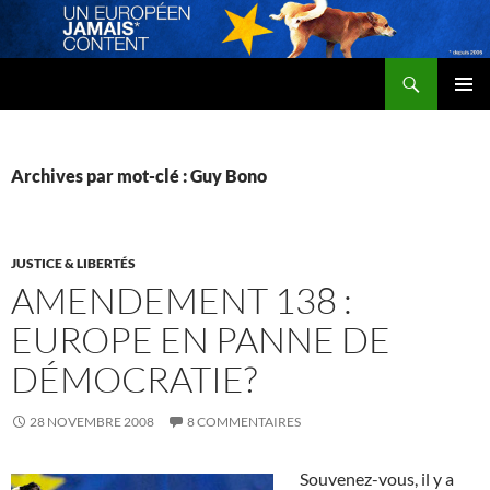
Recherche
Un Européen jamais content
ALLER
MENU
AU
PRINCI
CONTENU
Archives par mot-clé : Guy Bono
JUSTICE & LIBERTÉS
AMENDEMENT 138 :
EUROPE EN PANNE DE
DÉMOCRATIE?
28 NOVEMBRE 2008
8 COMMENTAIRES
Souvenez-vous, il y a