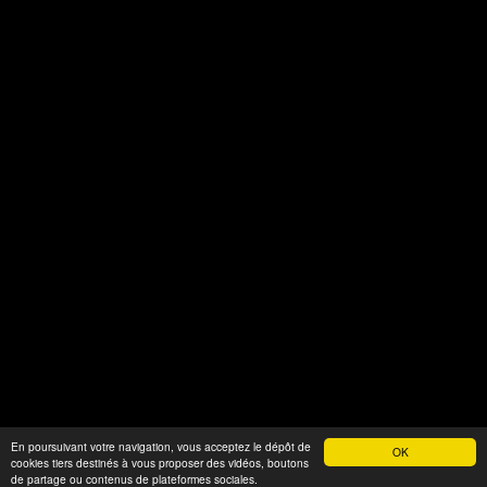
En poursuivant votre navigation, vous acceptez le dépôt de
OK
cookies tiers destinés à vous proposer des vidéos, boutons
Fièrement propulsé par WordPress
de partage ou contenus de plateformes sociales.