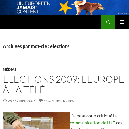
Recherche
Un Européen jamais content
ALLER
MENU
AU
PRINCI
CONTENU
Archives par mot-clé : élections
MÉDIAS
ELECTIONS 2009: L'EUROPE
À LA TÉLÉ
26 FÉVRIER 2007
4 COMMENTAIRES
J’ai beaucoup critiqué la
communication de l’UE
ces