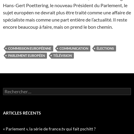
Hans-Gert Poettering, le nouveau Président du Parlement, le
sujet européen ne devrait plus être traité comme une affaire de
spécialiste mais comme une part entière de l’actualité. Il reste
encore beaucoup à faire, mais on prend le bon chemin.
COMMISSION EUROPÉENNE
COMMUNICATION
ÉLECTIONS
PARLEMENT EUROPÉEN
TÉLÉVISION
Rechercher :
ARTICLES RÉCENTS
« Parlement », la série de france.tv qui fait pschitt ?