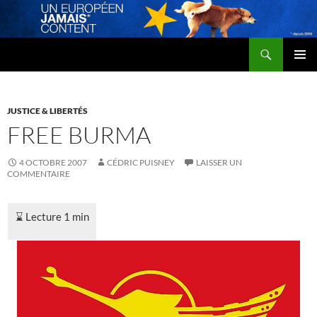
Recherche
Un Européen jamais content
ALLER
MENU
AU
PRINCI
CONTENU
JUSTICE & LIBERTÉS
FREE BURMA
4 OCTOBRE 2007
CÉDRIC PUISNEY
LAISSER UN
COMMENTAIRE