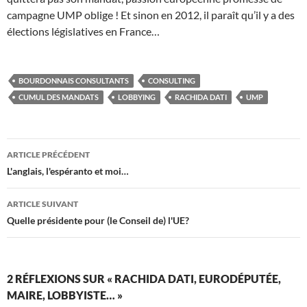
campagne UMP oblige ! Et sinon en 2012, il paraît qu’il y a des
élections législatives en France…
BOURDONNAIS CONSULTANTS
CONSULTING
CUMUL DES MANDATS
LOBBYING
RACHIDA DATI
UMP
Navigation
ARTICLE PRÉCÉDENT
des
L'anglais, l'espéranto et moi…
articles
ARTICLE SUIVANT
Quelle présidente pour (le Conseil de) l'UE?
2 RÉFLEXIONS SUR « RACHIDA DATI, EURODÉPUTÉE,
MAIRE, LOBBYISTE… »