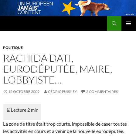
Recherche
Un Européen jamais content
ALLER
MENU
AU
PRINCI
CONTENU
POLITIQUE
RACHIDA DATI,
EURODÉPUTÉE, MAIRE,
LOBBYISTE…
12 OCTOBRE 2009
CÉDRIC PUISNEY
2 COMMENTAIRES
La zone de titre était trop courte, impossible de caser toutes
les activités en cours et à venir de la nouvelle eurodéputée.